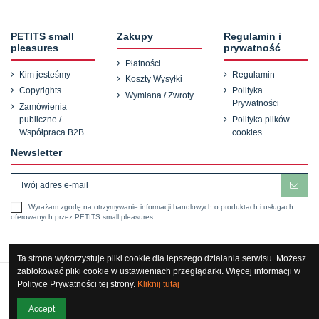
PETITS small
Zakupy
Regulamin i
pleasures
prywatność
Płatności
Kim jesteśmy
Regulamin
Koszty Wysyłki
Copyrights
Polityka
Wymiana / Zwroty
Prywatności
Zamówienia
publiczne /
Polityka plików
Współpraca B2B
cookies
Newsletter
Wyrażam zgodę na otrzymywanie informacji handlowych o produktach i usługach
oferowanych przez PETITS small pleasures
Ta strona wykorzystuje pliki cookie dla lepszego działania serwisu. Możesz
zablokować pliki cookie w ustawieniach przeglądarki. Więcej informacji w
Polityce Prywatności tej strony.
Kliknij tutaj
Accept
Copyrights © 2022 PETITS small pleasures.