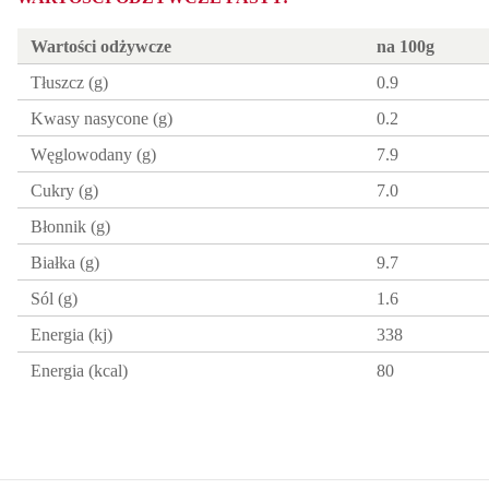
Wartości odżywcze
na 100g
Tłuszcz (g)
0.9
Kwasy nasycone (g)
0.2
Węglowodany (g)
7.9
Cukry (g)
7.0
Błonnik (g)
Białka (g)
9.7
Sól (g)
1.6
Energia (kj)
338
Energia (kcal)
80