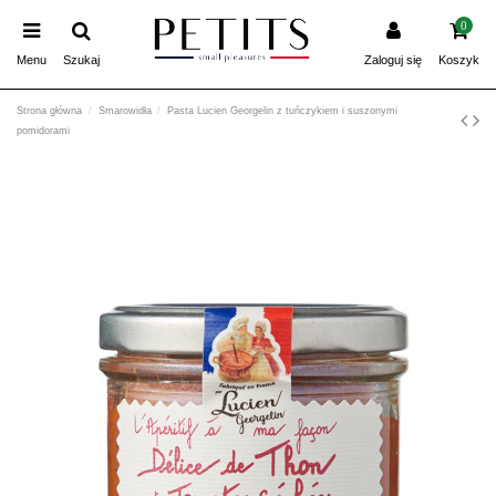
0
Menu
Szukaj
Zaloguj się
Koszyk
Strona główna
Smarowidła
Pasta Lucien Georgelin z tuńczykiem i suszonymi
pomidorami