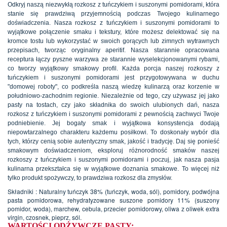
Odkryj naszą niezwykłą rozkosz z tuńczykiem i suszonymi pomidorami, która
stanie się prawdziwą przyjemnością podczas Twojego kulinarnego
doświadczenia. Nasza rozkosz z tuńczykiem i suszonymi pomidorami to
wyjątkowe połączenie smaku i tekstury, które możesz delektować się na
kromce tostu lub wykorzystać w swoich gorących lub zimnych wytrawnych
przepisach, tworząc oryginalny aperitif. Nasza starannie opracowana
receptura łączy pyszne warzywa ze starannie wyselekcjonowanymi rybami,
co tworzy wyjątkowy smakowy profil. Każda porcja naszej rozkoszy z
tuńczykiem i suszonymi pomidorami jest przygotowywana w duchu
"domowej roboty", co podkreśla naszą wiedzę kulinarzą oraz korzenie w
południowo-zachodnim regionie. Niezależnie od tego, czy używasz jej jako
pasty na tostach, czy jako składnika do swoich ulubionych dań, nasza
rozkosz z tuńczykiem i suszonymi pomidorami z pewnością zachwyci Twoje
podniebienie. Jej bogaty smak i wyjątkowa konsystencja dodają
niepowtarzalnego charakteru każdemu posiłkowi. To doskonały wybór dla
tych, którzy cenią sobie autentyczny smak, jakość i tradycję. Daj się ponieść
smakowym doświadczeniom, eksploruj różnorodność smaków naszej
rozkoszy z tuńczykiem i suszonymi pomidorami i poczuj, jak nasza pasja
kulinarna przekształca się w wyjątkowe doznania smakowe. To więcej niż
tylko produkt spożywczy, to prawdziwa rozkosz dla zmysłów.
Składniki : Naturalny tuńczyk 38% (tuńczyk, woda, sól), pomidory, podwójna
pasta pomidorowa, rehydratyzowane suszone pomidory 11% (suszony
pomidor, woda), marchew, cebula, przecier pomidorowy, oliwa z oliwek extra
virgin, czosnek, pieprz, sól.
WARTOŚCI ODŻYWCZE PASTY: